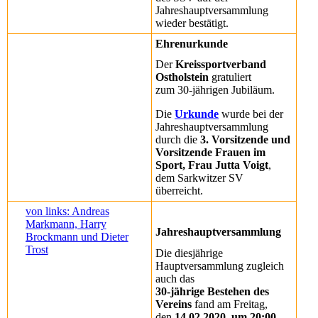
Jahreshauptversammlung
wieder bestätigt.
Ehrenurkunde
Der
Kreissportverband
Ostholstein
gratuliert
zum 30-jährigen Jubiläum.
Die
Urkunde
wurde bei der
Jahreshauptversammlung
durch die
3. Vorsitzende und
Vorsitzende Frauen im
Sport, Frau Jutta Voigt
,
dem Sarkwitzer SV
überreicht.
von links: Andreas
Markmann, Harry
Jahreshauptversammlung
Brockmann und Dieter
Trost
Die diesjährige
Hauptversammlung zugleich
auch das
30-jährige Bestehen des
Vereins
fand am Freitag,
den
14.02.2020, um 20:00